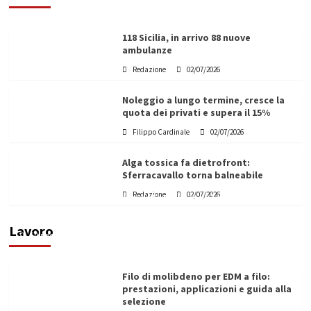
118 Sicilia, in arrivo 88 nuove
ambulanze
Redazione
02/07/2026
Noleggio a lungo termine, cresce la
quota dei privati e supera il 15%
Filippo Cardinale
02/07/2026
Alga tossica fa dietrofront:
Sferracavallo torna balneabile
L’ingegnere saccense Buscarnera partner chiave
Redazione
02/07/2026
di un progetto transnazionale per la transizione
ecologica
Lavoro
Filippo Cardinale
21/06/2026
Filo di molibdeno per EDM a filo:
prestazioni, applicazioni e guida alla
selezione