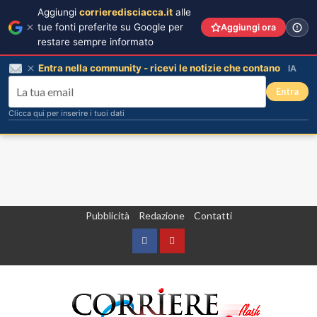
Aggiungi
corrieredisciacca.it
alle
tue fonti preferite su Google per
Aggiungi ora
restare sempre informato
Entra nella community - ricevi le notizie che contano
IA
Entra
Clicca qui per inserire i tuoi dati
Vai
Pubblicità
Redazione
Contatti
al
contenuto
Facebook
Yountube