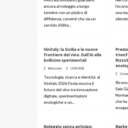
ancora al noleggio a lungo
l'econo
termine con un pizzico di
una mu
diffidenza, convinti che sia un
silenzi
servizio d'élite...
Vinitaly: la Sicilia e le nuove
Premio
frontiere del vino. Dall’Ai alle
trionf
bollicine sperimentali
Rizzut
enolo
Redazione
13/04/2026
Giuse
Tecnologia, ricerca e identità: al
Ricono
Vinitaly 2026 l'isola mostra il
Sala Gi
futuro del vino tra innovazione
Norman
digitale, sperimentazioni
che ha
enologiche e un...
enogast
Noleggio senza anticipo:
Marke