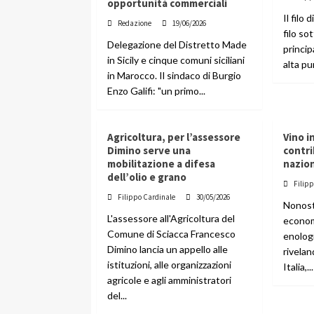
opportunità commerciali
Il filo
Redazione
19/06/2026
filo sot
Delegazione del Distretto Made
princi
in Sicily e cinque comuni siciliani
alta pu
in Marocco. Il sindaco di Burgio
Enzo Galifi: "un primo...
Agricoltura, per l’assessore
Vino in
Dimino serve una
contri
mobilitazione a difesa
nazio
dell’olio e grano
Filip
Filippo Cardinale
30/05/2026
Nonost
L'assessore all'Agricoltura del
economi
Comune di Sciacca Francesco
enologi
Dimino lancia un appello alle
rivelan
istituzioni, alle organizzazioni
Italia,...
agricole e agli amministratori
del...