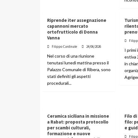
Riprende iter assegnazione
Turis
capannoni mercato
rilent
ortofrutticolo di Donna
prenot
Vanna
Filip
Filippo Cardinale
24/06/2026
I primi
Nel corso di una riunione
estiva
tenutasi lunedì mattina presso il
in chia
Palazzo Comunale di Ribera, sono
organiz
stati definiti gli aspetti
Agrigen
procedurali...
Ceramica siciliana in missione
Filo d
a Rabat: proposta protocollo
filo: 
per scambi culturali,
e guid
formazione e nuove
Filip