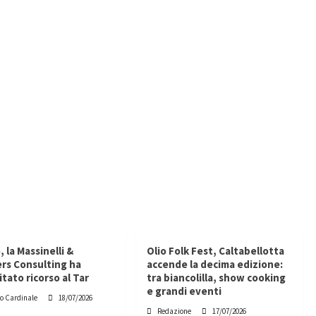
 la Massinelli &
Olio Folk Fest, Caltabellotta
rs Consulting ha
accende la decima edizione:
tato ricorso al Tar
tra biancolilla, show cooking
e grandi eventi
po Cardinale
18/07/2026
Redazione
17/07/2026