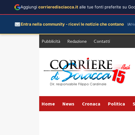
Aggiungi
corrieredisciacca.it
alle tue fonti preferite su G
Entra nella community - ricevi le notizie che contano
IA
N
Vai
Pubblicità
Redazione
Contatti
al
contenuto
Home
News
Cronaca
Politica
S