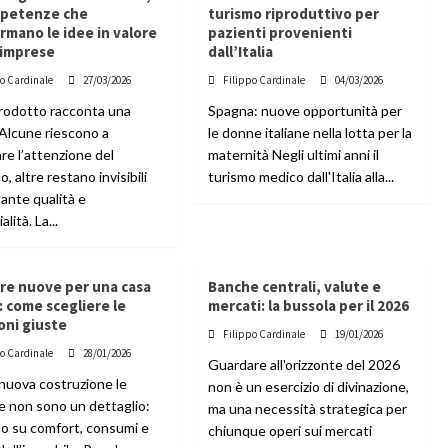
mpetenze che
turismo riproduttivo per
rmano le idee in valore
pazienti provenienti
 imprese
dall’Italia
po Cardinale
27/03/2026
Filippo Cardinale
04/03/2026
rodotto racconta una
Spagna: nuove opportunità per
 Alcune riescono a
le donne italiane nella lotta per la
re l’attenzione del
maternità Negli ultimi anni il
o, altre restano invisibili
turismo medico dall'Italia alla...
ante qualità e
lità. La...
re nuove per una casa
Banche centrali, valute e
 come scegliere le
mercati: la bussola per il 2026
oni giuste
Filippo Cardinale
19/01/2026
po Cardinale
28/01/2026
Guardare all'orizzonte del 2026
 nuova costruzione le
non è un esercizio di divinazione,
re non sono un dettaglio:
ma una necessità strategica per
no su comfort, consumi e
chiunque operi sui mercati