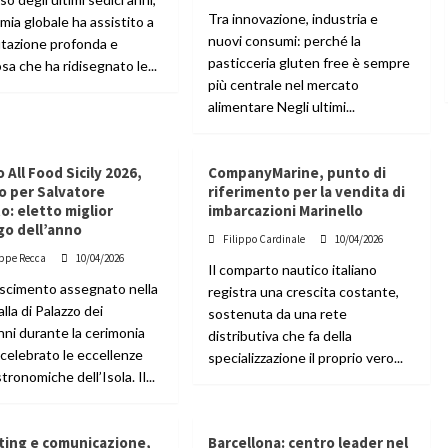
Tra innovazione, industria e
mia globale ha assistito a
nuovi consumi: perché la
tazione profonda e
pasticceria gluten free è sempre
osa che ha ridisegnato le...
più centrale nel mercato
alimentare Negli ultimi...
 All Food Sicily 2026,
CompanyMarine, punto di
o per Salvatore
riferimento per la vendita di
o: eletto miglior
imbarcazioni Marinello
go dell’anno
Filippo Cardinale
10/04/2026
ppe Recca
10/04/2026
Il comparto nautico italiano
scimento assegnato nella
registra una crescita costante,
alla di Palazzo dei
sostenuta da una rete
ni durante la cerimonia
distributiva che fa della
 celebrato le eccellenze
specializzazione il proprio vero...
ronomiche dell’Isola. Il...
ting e comunicazione,
Barcellona: centro leader nel