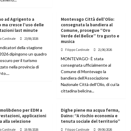
mo ad Agrigento a
Montevago Città dell’Olio:
o ma cresce l’uso delle
consegnata la bandiera al
azioni last minute
Comune, prosegue “Oro
Verde del Belìce” tra gusto e
po Cardinale
23/06/2026
musica
 indicatori della stagione
Filippo Cardinale
21/06/2026
 2026 dipingono un quadro
MONTEVAGO- È stata
roscuro per il turismo
consegnata ufficialmente al
zato nella provincia di
Comune di Montevago la
to....
bandiera dell'Associazione
Nazionale Città dell'Olio, di cui la
cittadina belìcina...
i molibdeno per EDM a
Dighe piene ma acqua ferma,
prestazioni, applicazioni
Daino: “A rischio economia e
a alla selezione
tenuta sociale del territorio”
po Cardinale
18/06/2026
Filippo Cardinale
09/06/2026