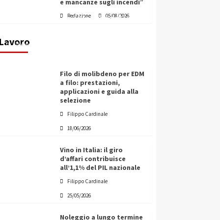
e mancanze sugli incendi”
partner chiave di un progetto
Redazione
05/08/2026
transnazionale per la transizione
ecologica
Lavoro
Filippo Cardinale
21/06/2026
Filo di molibdeno per EDM
a filo: prestazioni,
applicazioni e guida alla
selezione
Filippo Cardinale
18/06/2026
Vino in Italia: il giro
d’affari contribuisce
all’1,1% del PIL nazionale
Filippo Cardinale
25/05/2026
Noleggio a lungo termine