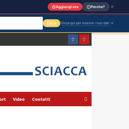
Aggiungi ora
Perche?
Entra
Clicca qui per inserire i tuoi dati
Facebook
Yountube
ort
Video
Contatti