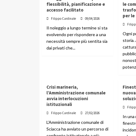
flessibilità, pianificazione e
le co
accesso facilitato
trasfo
per le
Filippo Cardinale
09/04/2026
Filip
Il noleggio a lungo termine si sta
Ogni p
evolvendo per rispondere a una
storia.
necessità sempre più sentita sia
cattura
dai privati che...
pubblic
nonost
potenzia
Crisi marineria,
Finest
l’Amministrazione comunale
nuova:
avvia interlocuzioni
soluzi
istituzionali
Filip
Filippo Cardinale
27/02/2026
In una
L’Amministrazione comunale di
finest
Sciacca ha avviato un percorso di
incido
confronto istituzionale a più