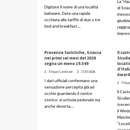
La "riq
Digitate il nome di una località
di Scia
balneare. Date una rapida
inesora
occhiata alle tariffe di due o tre
giudizi
bed and breakfast....
raggru
imprese
Presenze turistiche, Sciacca
Il cas
nei primi sei mesi del 2026
Siculi
segna un meno 19.549
locati
d’Ital
Filippo Cardinale
17/07/2026
Award
I dati ufficiali confermano una
Filip
sensazione percepita già ad
ll Cast
occhio guardando il centro
Siculia
storico: si un'isola pedonale ma
trecen
anche deserta....
il Wed
Matrim
“Locati
riconos