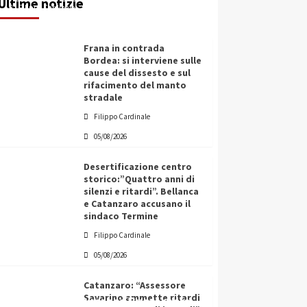
Ultime notizie
Filippo Cardinale
05/08/2026
Frana in contrada
Bordea: si interviene sulle
cause del dissesto e sul
rifacimento del manto
stradale
Filippo Cardinale
05/08/2026
Desertificazione centro
storico:”Quattro anni di
silenzi e ritardi”. Bellanca
e Catanzaro accusano il
sindaco Termine
Filippo Cardinale
05/08/2026
Catanzaro: “Assessore
Savarino ammette ritardi
L’ingegnere saccense Buscarnera