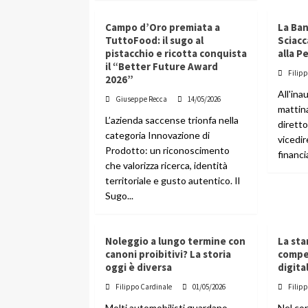
Campo d’Oro premiata a
La Ba
TuttoFood: il sugo al
Sciacc
pistacchio e ricotta conquista
alla P
il “Better Future Award
Filip
2026”
All'ina
Giuseppe Recca
14/05/2026
mattina
L’azienda saccense trionfa nella
diretto
categoria Innovazione di
vicedir
Prodotto: un riconoscimento
financia
che valorizza ricerca, identità
territoriale e gusto autentico. Il
Sugo...
Noleggio a lungo termine con
La sta
canoni proibitivi? La storia
compe
oggi è diversa
digita
Filippo Cardinale
01/05/2026
Filip
Molti automobilisti guardano
Nel cor