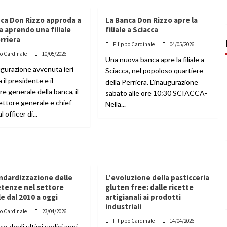
nca Don Rizzo approda a
La Banca Don Rizzo apre la
a aprendo una filiale
filiale a Sciacca
erriera
Filippo Cardinale
04/05/2026
po Cardinale
10/05/2026
Una nuova banca apre la filiale a
ugurazione avvenuta ieri
Sciacca, nel popoloso quartiere
 il presidente e il
della Perriera. L'inaugurazione
re generale della banca, il
sabato alle ore 10:30 SCIACCA-
ettore generale e chief
Nella...
l officer di...
ndardizzazione delle
L’evoluzione della pasticceria
tenze nel settore
gluten free: dalle ricette
le dal 2010 a oggi
artigianali ai prodotti
industriali
po Cardinale
23/04/2026
Filippo Cardinale
14/04/2026
so degli ultimi sedici anni,