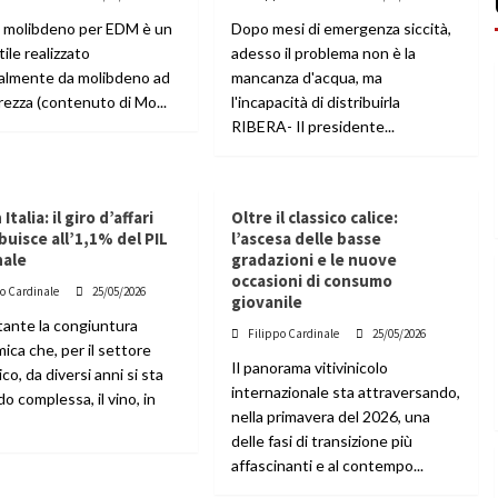
 di molibdeno per EDM è un
Dopo mesi di emergenza siccità,
tile realizzato
adesso il problema non è la
palmente da molibdeno ad
mancanza d'acqua, ma
rezza (contenuto di Mo...
l'incapacità di distribuirla
RIBERA- Il presidente...
 Italia: il giro d’affari
Oltre il classico calice:
buisce all’1,1% del PIL
l’ascesa delle basse
nale
gradazioni e le nuove
occasioni di consumo
po Cardinale
25/05/2026
giovanile
ante la congiuntura
Filippo Cardinale
25/05/2026
ca che, per il settore
Il panorama vitivinicolo
co, da diversi anni si sta
internazionale sta attraversando,
do complessa, il vino, in
nella primavera del 2026, una
delle fasi di transizione più
affascinanti e al contempo...