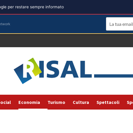
oogle per restare sempre informato
etwork
ocial
Economia
Turismo
Cultura
Spettacoli
Sp