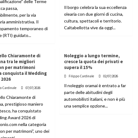
ualificazione" delle Terme
Il borgo celebra la sua eccellenza
cca passa,
olearia con due giorni di cucina,
bilmente, per la via
cultura, spettacoli e territorio.
aria amministrativa. Il
Caltabellotta vive da oggi...
ppamento temporaneo di
 (RTI) guidato...
tello Chiaramonte di
Noleggio a lungo termine,
ana tra le migliori
cresce la quota dei privati e
on per matrimoni
supera il 15%
ia conquista il Wedding
Filippo Cardinale
02/07/2026
 2026
Il noleggio oramai è entrato a far
po Cardinale
07/07/2026
parte delle abitudini degli
ello Chiaramonte di
automobilisti italiani, e non è più
na, prestigioso maniero
una semplice opzione...
tesco, ha conquistato
ding Award 2026 di
onio.com nella categoria
on per matrimoni”, uno dei
cimenti...