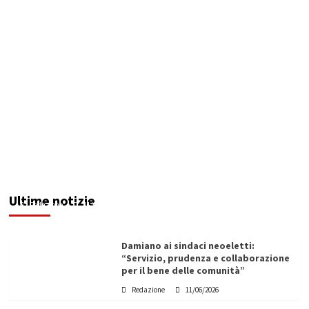
Servizio idrico: incontro a Ribera tra Aica,
amministrazione comunale e autotrasportatori
Ultime notizie
Redazione
11/06/2026
Damiano ai sindaci neoeletti:
“Servizio, prudenza e collaborazione
per il bene delle comunità”
Redazione
11/06/2026