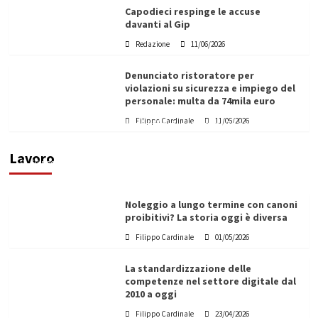
Capodieci respinge le accuse
davanti al Gip
Redazione
11/06/2026
Denunciato ristoratore per
violazioni su sicurezza e impiego del
personale: multa da 74mila euro
Filippo Cardinale
11/06/2026
Vino in Italia: il giro d’affari contribuisce
all’1,1% del PIL nazionale
Lavoro
Filippo Cardinale
25/05/2026
Noleggio a lungo termine con canoni
proibitivi? La storia oggi è diversa
Filippo Cardinale
01/05/2026
La standardizzazione delle
competenze nel settore digitale dal
2010 a oggi
Filippo Cardinale
23/04/2026