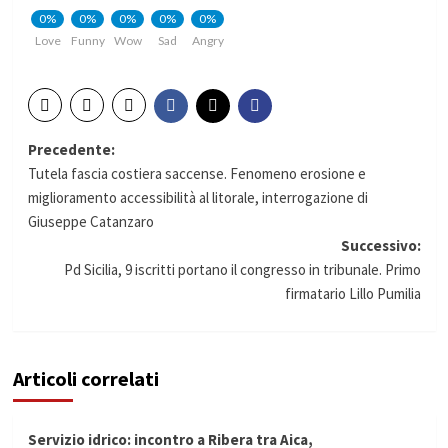
0%
0%
0%
0%
0%
Love
Funny
Wow
Sad
Angry
Navigazione
Precedente:
Tutela fascia costiera saccense. Fenomeno erosione e
articolo
miglioramento accessibilità al litorale, interrogazione di
Giuseppe Catanzaro
Successivo:
Pd Sicilia, 9 iscritti portano il congresso in tribunale. Primo
firmatario Lillo Pumilia
Articoli correlati
Servizio idrico: incontro a Ribera tra Aica,