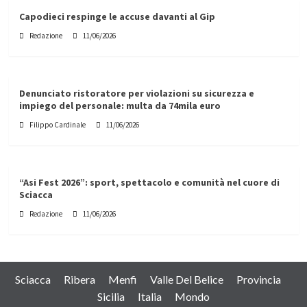
Capodieci respinge le accuse davanti al Gip
Redazione
11/06/2026
Denunciato ristoratore per violazioni su sicurezza e
impiego del personale: multa da 74mila euro
Filippo Cardinale
11/06/2026
“Asi Fest 2026”: sport, spettacolo e comunità nel cuore di
Sciacca
Redazione
11/06/2026
Sciacca
Ribera
Menfi
Valle Del Belice
Provincia
Sicilia
Italia
Mondo