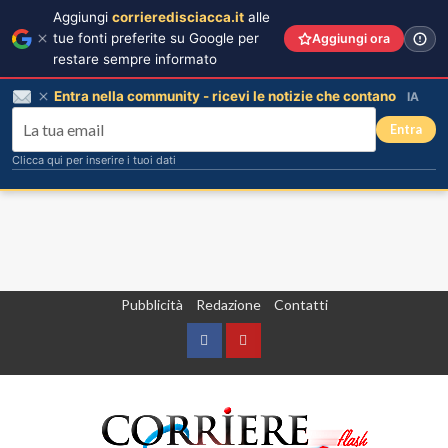
Aggiungi
corrieredisciacca.it
alle
tue fonti preferite su Google per
Aggiungi ora
restare sempre informato
Entra nella community - ricevi le notizie che contano
IA
Entra
Clicca qui per inserire i tuoi dati
Vai
Pubblicità
Redazione
Contatti
al
contenuto
Facebook
Yountube