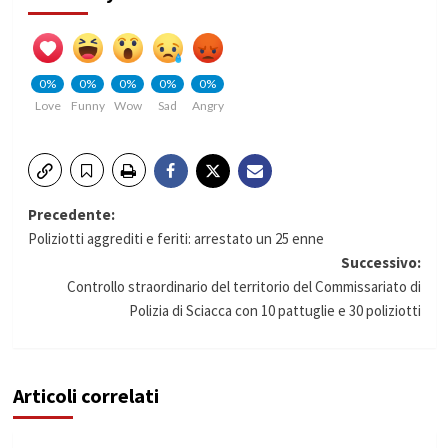
0%
0%
0%
0%
0%
Love
Funny
Wow
Sad
Angry
Navigazione
Precedente:
Poliziotti aggrediti e feriti: arrestato un 25 enne
articolo
Successivo:
Controllo straordinario del territorio del Commissariato di
Polizia di Sciacca con 10 pattuglie e 30 poliziotti
Articoli correlati