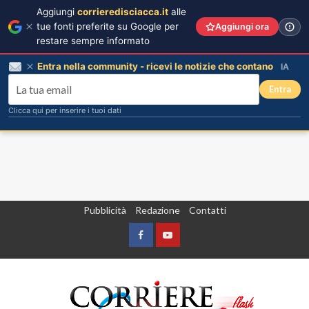
Aggiungi
corrieredisciacca.it
alle
tue fonti preferite su Google per
Aggiungi ora
restare sempre informato
Entra nella community - ricevi le notizie che contano
IA
Entra
Clicca qui per inserire i tuoi dati
Vai
Pubblicità
Redazione
Contatti
al
contenuto
Facebook
Yountube