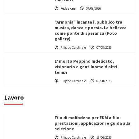
Redazione
07/08/2026
“Armonia” incanta il pubblico tra
musica, danza e poesia. La bellezza
come ponte di speranza (Foto
gallery)
Filippo Cardinale
07/08/2026
E’ morto Peppino Indelicato,
visionario e gentiluomo d’altri
tempi
L’ingegnere saccense Buscarnera partner chiave
Filippo Cardinale
07/08/2026
di un progetto transnazionale per la transizione
ecologica
Lavoro
Filippo Cardinale
21/06/2026
Filo di molibdeno per EDM a filo:
prestazioni, applicazioni e guida alla
selezione
Filippo Cardinale
18/06/2026