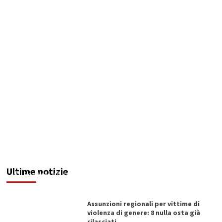
Addictus”, il viaggio di Leonardo Di Vita dentro
le fragilità dell’uomo conquista Santa
Margherita di Belìce
Ultime notizie
Redazione
07/08/2026
Assunzioni regionali per vittime di
violenza di genere: 8 nulla osta già
rilasciati