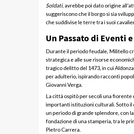
Soldati
, avrebbe poi dato origine all’a
suggeriscono che il borgo si sia svilup
che suddivise le terre tra i suoi cavalier
Un Passato di Eventi 
Durante il periodo feudale, Militello c
strategica e alle sue risorse economiche.
tragico delitto del 1473, in cui Aldonza
per adulterio, ispirando racconti popo
Giovanni Verga.
La città ospitò per secoli una fiorente
importanti istituzioni culturali. Sotto 
un periodo di grande splendore, con la c
fondazione di una stamperia, tra le pri
Pietro Carrera.