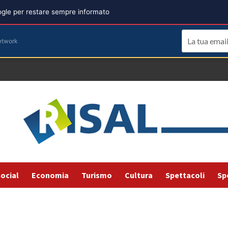
oogle per restare sempre informato
etwork
ocial
Economia
Turismo
Cultura
Spettacoli
Sp