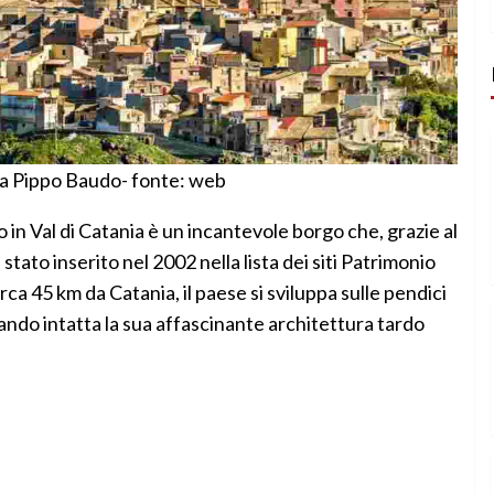
lia Pippo Baudo- fonte: web
lo in Val di Catania è un incantevole borgo che, grazie al
stato inserito nel 2002 nella lista dei siti Patrimonio
ca 45 km da Catania, il paese si sviluppa sulle pendici
ando intatta la sua affascinante architettura tardo