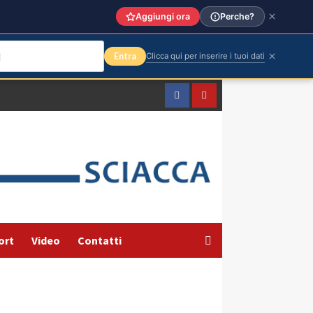
Aggiungi ora
Perche?
Entra
Clicca qui per inserire i tuoi dati
Facebook
Yountube
ort
Video
Contatti