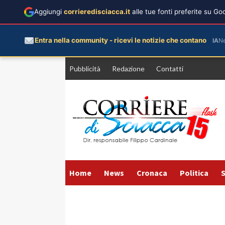
Aggiungi
corrieredisciacca.it
alle tue fonti preferite su G
Entra nella community - ricevi le notizie che contano
IA
N
Vai
Pubblicità
Redazione
Contatti
al
contenuto
Home
News
Cronaca
Politica
S