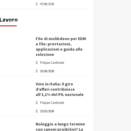
07/08/2026
transnazionale per la transizione
ecologica
Lavoro
Filippo Cardinale
21/06/2026
Filo di molibdeno per EDM
a filo: prestazioni,
applicazioni e guida alla
selezione
Filippo Cardinale
18/06/2026
Vino in Italia: il giro
d’affari contribuisce
all’1,1% del PIL nazionale
Filippo Cardinale
25/05/2026
Noleggio a lungo termine
con canoni proibitivi? La