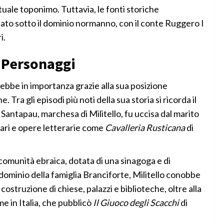
ttuale toponimo. Tuttavia, le fonti storiche
pato sotto il dominio normanno, con il conte Ruggero I
i.
e Personaggi
rebbe in importanza grazie alla sua posizione
 Tra gli episodi più noti della sua storia si ricorda il
 Santapau, marchesa di Militello, fu uccisa dal marito
lari e opere letterarie come
Cavalleria Rusticana
di
 comunità ebraica, dotata di una sinagoga e di
il dominio della famiglia Branciforte, Militello conobbe
ostruzione di chiese, palazzi e biblioteche, oltre alla
me in Italia, che pubblicò
Il Giuoco degli Scacchi
di