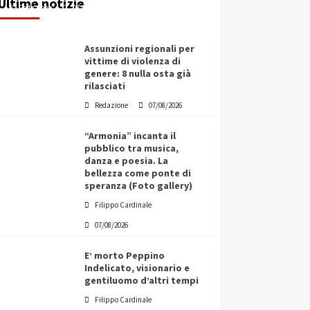
Ultime notizie
Redazione
07/08/2026
Assunzioni regionali per
vittime di violenza di
genere: 8 nulla osta già
rilasciati
Redazione
07/08/2026
“Armonia” incanta il
pubblico tra musica,
danza e poesia. La
bellezza come ponte di
speranza (Foto gallery)
Filippo Cardinale
07/08/2026
E’ morto Peppino
Indelicato, visionario e
gentiluomo d’altri tempi
L’ingegnere saccense Buscarnera
Filippo Cardinale
partner chiave di un progetto