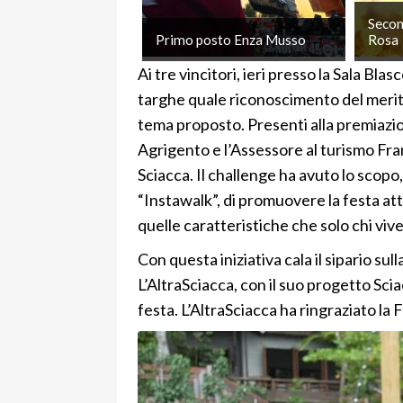
Secon
Primo posto Enza Musso
Rosa
Ai tre vincitori, ieri presso la Sala Bl
targhe quale riconoscimento del merito 
tema proposto. Presenti alla premiazio
Agrigento e l’Assessore al turismo F
Sciacca. Il challenge ha avuto lo scopo
“Instawalk”, di promuovere la festa att
quelle caratteristiche che solo chi viv
Con questa iniziativa cala il sipario su
L’AltraSciacca, con il suo progetto Sci
festa. L’AltraSciacca ha ringraziato la 