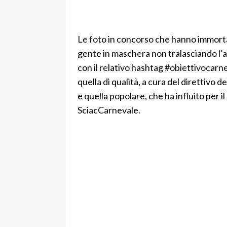
Le foto in concorso che hanno immortal
gente in maschera non tralasciando l’a
con il relativo hashtag #obiettivocarn
quella di qualità, a cura del direttivo 
e quella popolare, che ha influito per il
SciacCarnevale.