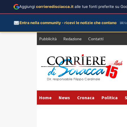
Aggiungi
corrieredisciacca.it
alle tue fonti preferite su G
Entra nella community - ricevi le notizie che contano
IA
N
Vai
Pubblicità
Redazione
Contatti
al
contenuto
Home
News
Cronaca
Politica
S