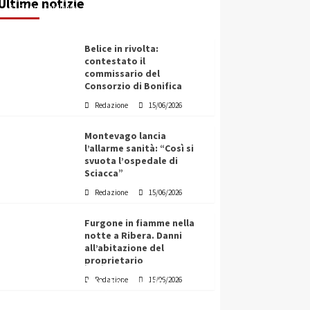
Ultime notizie
Filippo Cardinale
15/06/2026
Belice in rivolta:
contestato il
commissario del
Consorzio di Bonifica
Redazione
15/06/2026
Montevago lancia
l’allarme sanità: “Così si
svuota l’ospedale di
Sciacca”
Redazione
15/06/2026
Furgone in fiamme nella
notte a Ribera. Danni
all’abitazione del
proprietario
Vino in Italia: il giro d’affari
Redazione
15/06/2026
contribuisce all’1,1% del PIL
nazionale