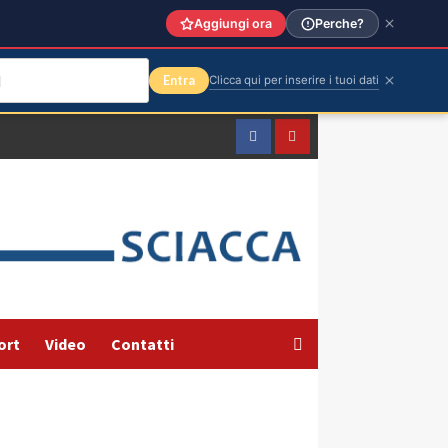
Aggiungi ora
Perche?
Entra
Clicca qui per inserire i tuoi dati
Facebook
Yountube
ort
Video
Contatti