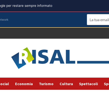
oogle per restare sempre informato
etwork
ocial
Economia
Turismo
Cultura
Spettacoli
Sp