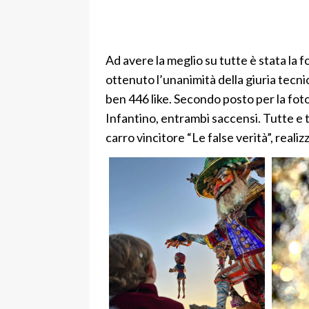
Ad avere la meglio su tutte è stata la f
ottenuto l’unanimità della giuria tecni
ben 446 like. Secondo posto per la fot
Infantino, entrambi saccensi. Tutte e t
carro vincitore “Le false verità”, reali