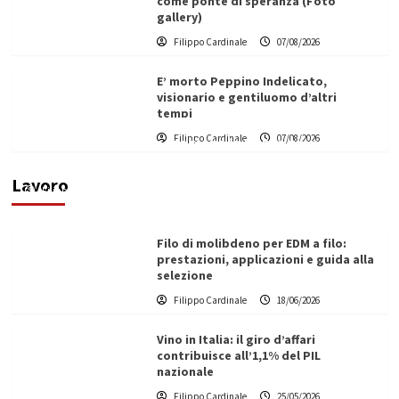
come ponte di speranza (Foto
gallery)
Filippo Cardinale
07/08/2026
E’ morto Peppino Indelicato,
visionario e gentiluomo d’altri
tempi
L’ingegnere saccense Buscarnera partner chiave
Filippo Cardinale
07/08/2026
di un progetto transnazionale per la transizione
ecologica
Lavoro
Filippo Cardinale
21/06/2026
Filo di molibdeno per EDM a filo:
prestazioni, applicazioni e guida alla
selezione
Filippo Cardinale
18/06/2026
Vino in Italia: il giro d’affari
contribuisce all’1,1% del PIL
nazionale
Filippo Cardinale
25/05/2026