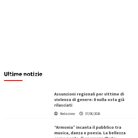
Addictus”, il viaggio di Leonardo Di Vita dentro
le fragilità dell’uomo conquista Santa
Margherita di Belìce
Ultime notizie
Redazione
07/08/2026
Assunzioni regionali per vittime di
violenza di genere: 8 nulla osta già
rilasciati
Redazione
07/08/2026
“Armonia” incanta il pubblico tra
musica, danza e poesia. La bellezza