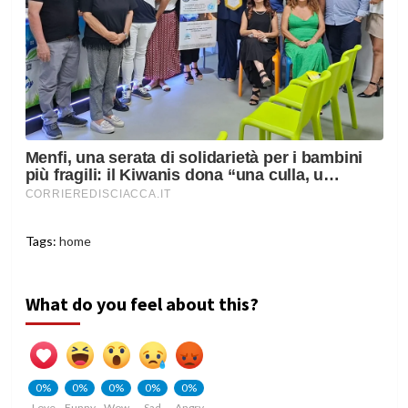
Tags:
home
What do you feel about this?
0%
0%
0%
0%
0%
Love
Funny
Wow
Sad
Angry