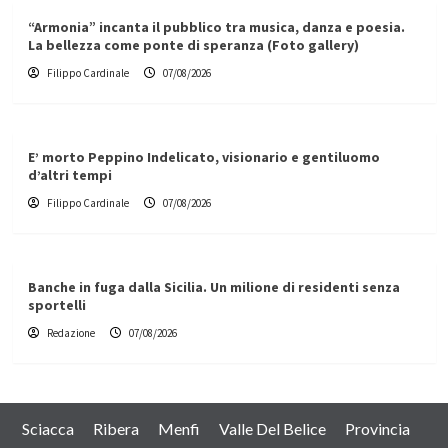
“Armonia” incanta il pubblico tra musica, danza e poesia.
La bellezza come ponte di speranza (Foto gallery)
Filippo Cardinale
07/08/2026
E’ morto Peppino Indelicato, visionario e gentiluomo
d’altri tempi
Filippo Cardinale
07/08/2026
Banche in fuga dalla Sicilia. Un milione di residenti senza
sportelli
Redazione
07/08/2026
Sciacca
Ribera
Menfi
Valle Del Belice
Provincia