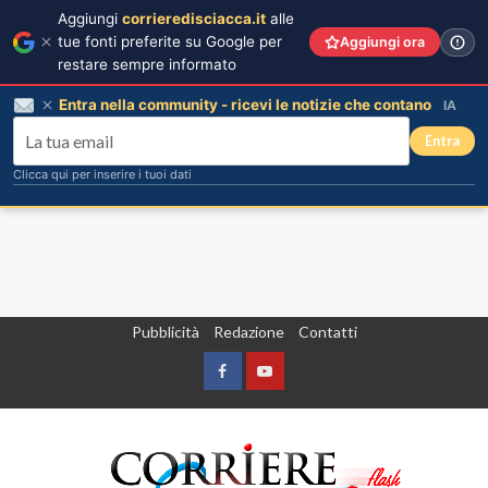
Aggiungi
corrieredisciacca.it
alle
tue fonti preferite su Google per
Aggiungi ora
restare sempre informato
Entra nella community - ricevi le notizie che contano
IA
Entra
Clicca qui per inserire i tuoi dati
Vai
Pubblicità
Redazione
Contatti
al
contenuto
Facebook
Yountube